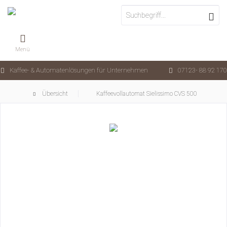
Menü
Kaffee- & Automatenlösungen für Unternehmen
07123- 88 92 170
Übersicht
Kaffeevollautomat Sielissimo CVS 500