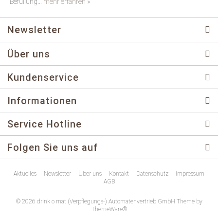
Befüllung...
mehr erfahren »
Newsletter
Über uns
Kundenservice
Informationen
Service Hotline
Folgen Sie uns auf
Aktuelles
Newsletter
Über uns
Kontakt
Datenschutz
Impressum
AGB
© 2026 drink o mat (Verpflegungs-) Automatenvertrieb GmbH Theme by
ThemeWare®