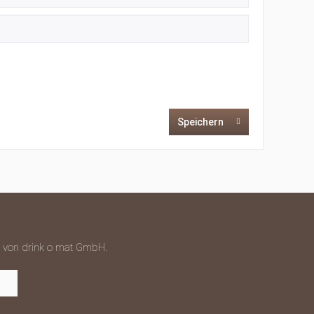
Speichern
hr von drink o mat GmbH.