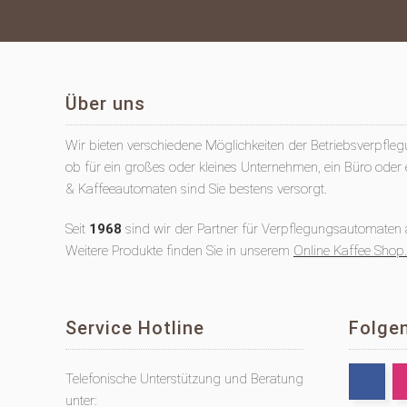
Über uns
Wir bieten verschiedene Möglichkeiten der Betriebsverpfle
ob für ein großes oder kleines Unternehmen, ein Büro oder e
& Kaffeeautomaten sind Sie bestens versorgt.
Seit
1968
sind wir der Partner für Verpflegungsautomaten a
Weitere Produkte finden Sie in unserem
Online Kaffee Shop
.
Service Hotline
Folgen
Telefonische Unterstützung und Beratung
unter: