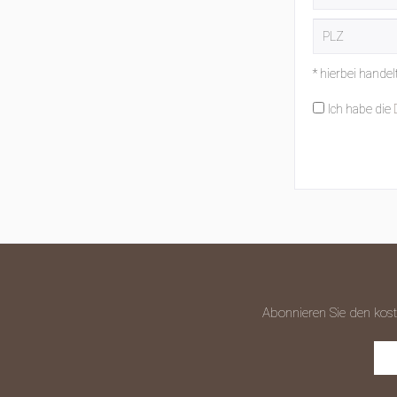
* hierbei handel
Ich habe die
Abonnieren Sie den kost