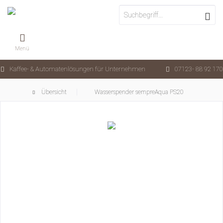
Menü
Kaffee- & Automatenlösungen für Unternehmen
07123- 88 92 170
Übersicht
Wasserspender sempreAqua PS20