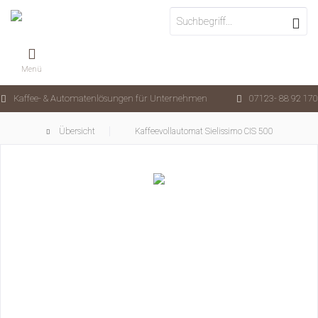
Menü
Kaffee- & Automatenlösungen für Unternehmen
07123- 88 92 170
Übersicht
Kaffeevollautomat Sielissimo CIS 500