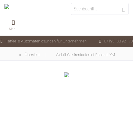
Menü
Kaffee- & Automatenlösungen für Unternehmen
07123- 88 92 170
Übersicht
Sielaff Glasfrontautomat Robimat XM Serie