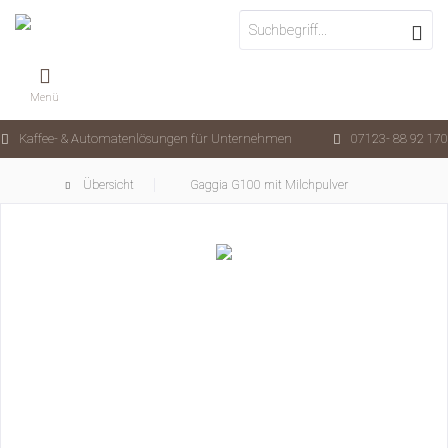
Menü
Kaffee- & Automatenlösungen für Unternehmen
07123- 88 92 170
Übersicht
Gaggia G100 mit Milchpulver