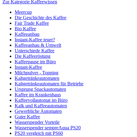
Zur Kategorie Kaffeewissen
Meercup
Die Geschichte des Kaffee
Fair Trade Kaffee
Bio Kaffee
Kaffeeanbau
Instant-Kaffee teuer?
Kaffeeanbau & Umwelt
Unterschiede Kaffee
Die Kaffeeröstung
Kaffeepause im Büro
Instant-Kaffee
Milchpulver - Topping
Kaltgetränkeautomaten
Kaltgetränkeautomaten für Betriebe
Ursprung Snackautomaten
Kaffee im Krankenhaus
Kaffeevollautomat im Büro
Kalk und Kaffeeautomaten
Gewerbliche Automaten
Guter Kaffee
Wasserspender Vorteile
Wasserspender sempreAqua PS20
PS20 vergleich mit PS60