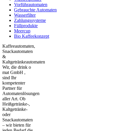
Vorführautomaten
Gebrauchte Automaten
Wasserfilter
Zahlungssysteme
Füllprodukte
Meercup
Bio Kaffeekonzept
Kaffeeautomaten,
Snackautomaten
&
Kaltgetränkeautomaten
Wir, die drink o
mat GmbH ,
sind Ihr
kompetenter
Partner für
Automatenlösungen
aller Art. Ob
Heißgetränke-,
Kaltgetränke-
oder
Snackautomaten
– wir bieten für
jeden Bedarf die